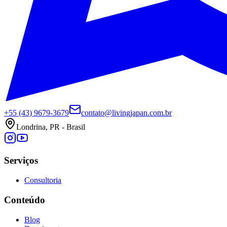
+55 (43) 9679-3679
contato@livingjapan.com.br
Londrina, PR - Brasil
Serviços
Consultoria
Conteúdo
Blog