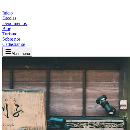
Início
Escolas
Depoimentos
Blog
Turismo
Sobre nós
Cadastrar-se
Abrir menu