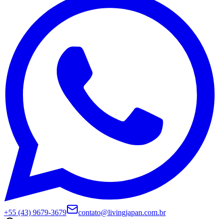
+55 (43) 9679-3679
contato@livingjapan.com.br